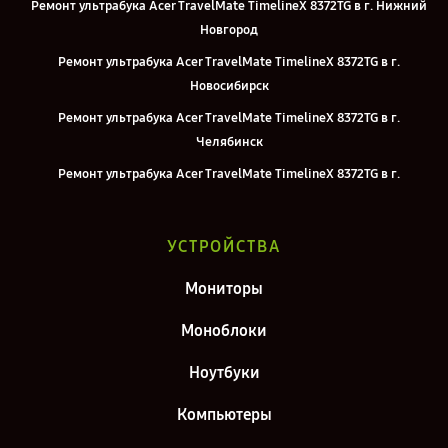
Ремонт ультрабука Acer TravelMate TimelineX 8372TG в г. Нижний
Новгород
Ремонт ультрабука Acer TravelMate TimelineX 8372TG в г.
Новосибирск
Ремонт ультрабука Acer TravelMate TimelineX 8372TG в г.
Челябинск
Ремонт ультрабука Acer TravelMate TimelineX 8372TG в г.
Екатеринбург
Ремонт ультрабука Acer TravelMate TimelineX 8372TG в г. Казань
УСТРОЙСТВА
Ремонт ультрабука Acer TravelMate TimelineX 8372TG в г. Москва
Мониторы
Ремонт ультрабука Acer TravelMate TimelineX 8372TG в г. Санкт-
Петербург
Моноблоки
Ноутбуки
Компьютеры