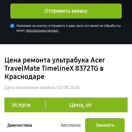
Отправить заявку
Нажимая на кнопку отправить я даю свое согласие на обработку
моих
.
персональных данных
Цена ремонта ультрабука Acer
TravelMate TimelineX 8372TG в
Краснодаре
Дата обновления прайса:
02.08.2026
Услуги
Цена, от
Заказать
Диагностика
бесплатно