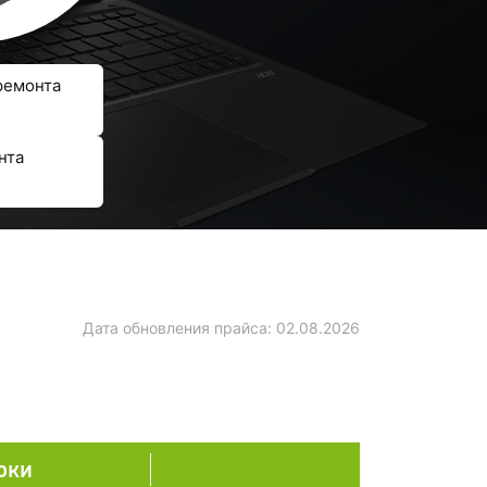
ремонта
нта
Дата обновления прайса:
02.08.2026
оки