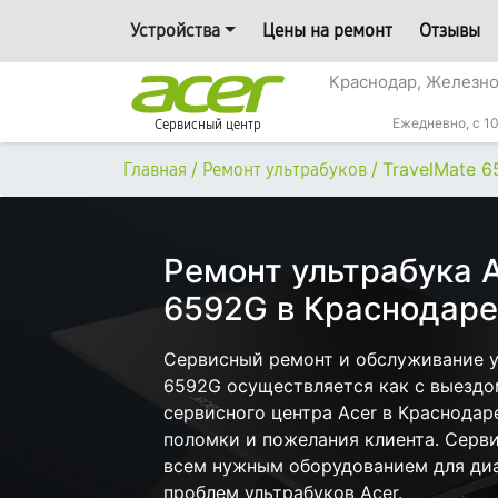
Устройства
Цены на ремонт
Отзывы
Краснодар, Железн
Ежедневно, с 10
Сервисный центр
/
/
TravelMate 
Главная
Ремонт ультрабуков
Ремонт ультрабука A
6592G в Краснодаре
Сервисный ремонт и обслуживание ул
6592G осуществляется как с выездом
сервисного центра Acer в Краснодар
поломки и пожелания клиента. Серв
всем нужным оборудованием для диа
проблем ультрабуков Acer.