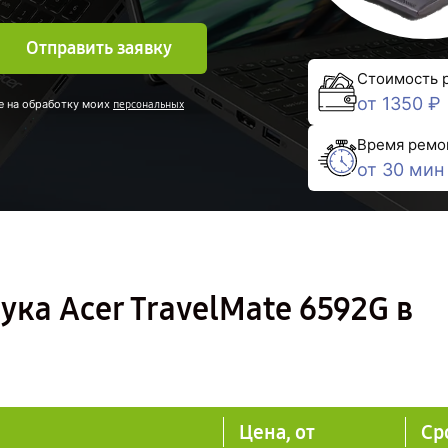
Отправить заявку
Стоимость 
от 1350 ₽
е на обработку моих
персональных
Время ремо
от 30 мин
ука Acer TravelMate 6592G в
Цена, от
Ср