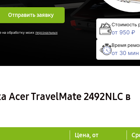
Отправить заявку
Стоимость 
от 950 ₽
е на обработку моих
персональных
Время ремо
от 30 мин
а Acer TravelMate 2492NLC в
Цена, от
Ср