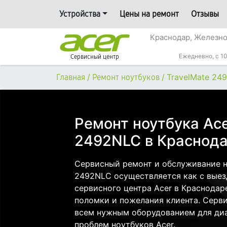
Устройства
Цены на ремонт
Отзывы
Краснодар, Железн
Ежедневно, с 10
Сервисный центр
/
/
TravelMate 24
Главная
Ремонт ноутбуков
Ремонт ноутбука Ace
2492NLC в Краснод
Сервисный ремонт и обслуживание но
2492NLC осуществляется как с выезд
сервисного центра Acer в Краснодар
поломки и пожелания клиента. Серв
всем нужным оборудованием для диа
проблем ноутбуков Acer.