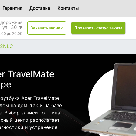
Гарантия
Доставка
Контакты
одорожная
ул., 30
▼
Проверить статус заказа
Заказать звонок
:00 до 20:00
92NLC
r TravelMate
аре
утбука Acer TravelMate
ом на дом, так и на базе
е. Выбор зависит от типа
исный центр располагает
гностики и устранения