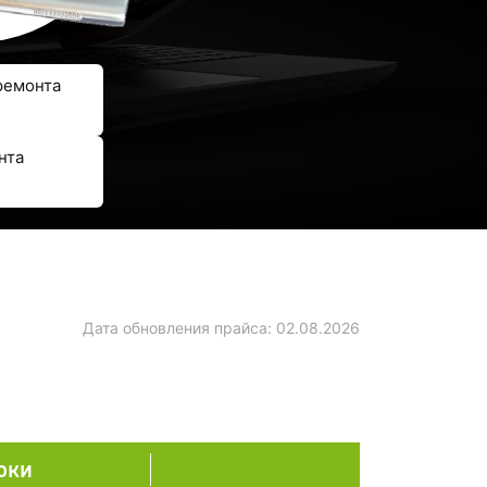
ремонта
нта
Дата обновления прайса:
02.08.2026
оки