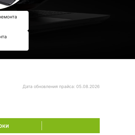
ремонта
нта
Дата обновления прайса:
05.08.2026
оки