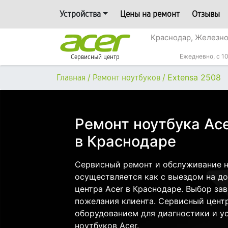
Устройства
Цены на ремонт
Отзывы
Краснодар, Железн
Ежедневно, с 10
Сервисный центр
/
/
Extensa 2508
Главная
Ремонт ноутбуков
Ремонт ноутбука Ace
в Краснодаре
Сервисный ремонт и обслуживание н
осуществляется как с выездом на дом
центра Acer в Краснодаре. Выбор за
пожелания клиента. Сервисный цент
оборудованием для диагностики и у
ноутбуков Acer.