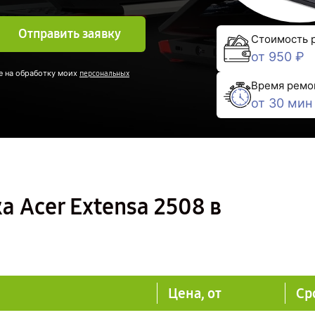
Отправить заявку
Стоимость 
от 950 ₽
е на обработку моих
персональных
Время ремо
от 30 мин
 Acer Extensa 2508 в
Цена, от
Ср