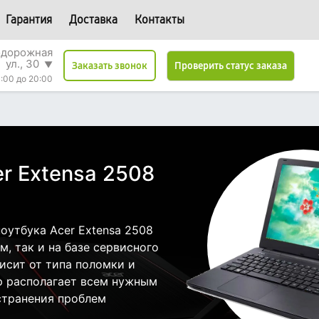
Гарантия
Доставка
Контакты
одорожная
ул., 30
▼
Проверить статус заказа
Заказать звонок
:00 до 20:00
r Extensa 2508
оутбука Acer Extensa 2508
, так и на базе сервисного
висит от типа поломки и
р располагает всем нужным
странения проблем